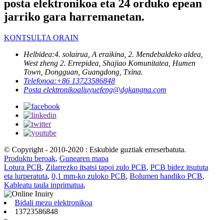
posta elektronikoa eta 24 orduko epean
jarriko gara harremanetan.
KONTSULTA ORAIN
Helbidea:
4. solairua, A eraikina, 2. Mendebaldeko aldea,
West zheng 2. Errepidea, Shajiao Komunitatea, Humen
Town, Dongguan, Guangdong, Txina.
Telefonoa:
+86 13723586848
Posta elektronikoa
liuyuefeng@dgkangna.com
© Copyright - 2010-2020 : Eskubide guztiak erreserbatuta.
Produktu beroak
,
Gunearen mapa
Lotura PCB
,
Zilarrezko itsatsi tapoi zulo PCB
,
PCB bidez itsututa
eta lurperatuta
,
0,1 mm-ko zuloko PCB
,
Bolumen handiko PCB
,
Kableatu taula inprimatua
,
Bidali mezu elektronikoa
13723586848