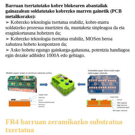
Barruan txertatutako kobre blokearen abantailak
gainazalean soldatutako kobrezko marren gainetik (PCB
metalikorako):
➢ Kobrezko teknologia txertatua erabiliz, kobre-marra
soldatzeko prozesua murrizten da, muntaketa sinpleagoa da eta
eraginkortasuna hobetzen da;
➢ Kobrezko teknologia txertatua erabiliz, MOSen beroa
xahutzea hobeto konpontzen da;
➢ Asko hobetu egungo gainkarga-gaitasuna, potentzia handiagoa
egin dezake adibidez 1000A edo gehiago.
FR4 barruan zeramikazko substratua
txertatua