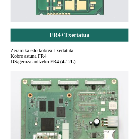
FR4+Txertatua
Zeramika edo kobrea Txertatuta
Kobre astuna FR4
DS/geruza anitzeko FR4 (4-12L)