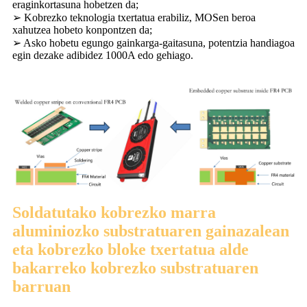
eraginkortasuna hobetzen da;
➢ Kobrezko teknologia txertatua erabiliz, MOSen beroa
xahutzea hobeto konpontzen da;
➢ Asko hobetu egungo gainkarga-gaitasuna, potentzia handiagoa
egin dezake adibidez 1000A edo gehiago.
Soldatutako kobrezko marra
aluminiozko substratuaren gainazalean
eta kobrezko bloke txertatua alde
bakarreko kobrezko substratuaren
barruan