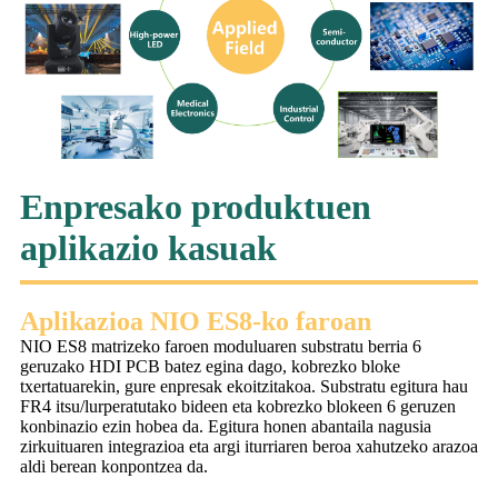
Enpresako produktuen
aplikazio kasuak
Aplikazioa NIO ES8-ko faroan
NIO ES8 matrizeko faroen moduluaren substratu berria 6
geruzako HDI PCB batez egina dago, kobrezko bloke
txertatuarekin, gure enpresak ekoitzitakoa. Substratu egitura hau
FR4 itsu/lurperatutako bideen eta kobrezko blokeen 6 geruzen
konbinazio ezin hobea da. Egitura honen abantaila nagusia
zirkuituaren integrazioa eta argi iturriaren beroa xahutzeko arazoa
aldi berean konpontzea da.