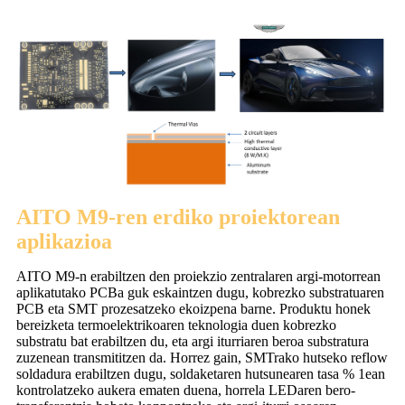
AITO M9-ren erdiko proiektorean
aplikazioa
AITO M9-n erabiltzen den proiekzio zentralaren argi-motorrean
aplikatutako PCBa guk eskaintzen dugu, kobrezko substratuaren
PCB eta SMT prozesatzeko ekoizpena barne. Produktu honek
bereizketa termoelektrikoaren teknologia duen kobrezko
substratu bat erabiltzen du, eta argi iturriaren beroa substratura
zuzenean transmititzen da. Horrez gain, SMTrako hutseko reflow
soldadura erabiltzen dugu, soldaketaren hutsunearen tasa % 1ean
kontrolatzeko aukera ematen duena, horrela LEDaren bero-