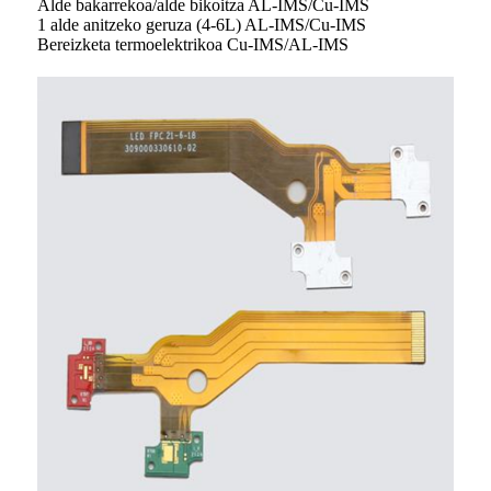
Alde bakarrekoa/alde bikoitza AL-IMS/Cu-IMS
1 alde anitzeko geruza (4-6L) AL-IMS/Cu-IMS
Bereizketa termoelektrikoa Cu-IMS/AL-IMS