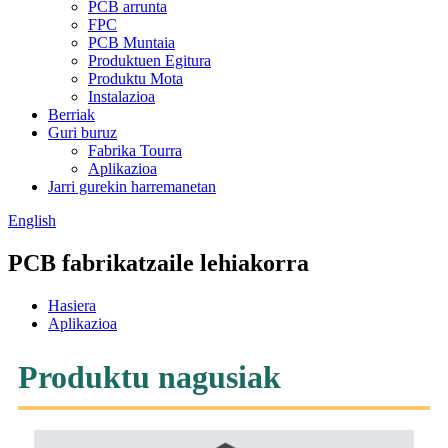
PCB arrunta
FPC
PCB Muntaia
Produktuen Egitura
Produktu Mota
Instalazioa
Berriak
Guri buruz
Fabrika Tourra
Aplikazioa
Jarri gurekin harremanetan
English
PCB fabrikatzaile lehiakorra
Hasiera
Aplikazioa
Produktu nagusiak