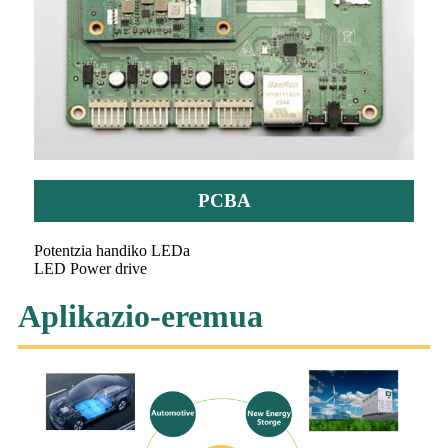
PCBA
Potentzia handiko LEDa
LED Power drive
Aplikazio-eremua