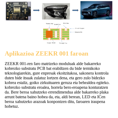
Aplikazioa ZEEKR 001 faroan
ZEEKR 001-ren faro matrizeko moduluak alde bakarreko
kobrezko substratu PCB bat erabiltzen du bide termikoko
teknologiarekin, gure enpresak ekoitzitakoa, sakonera kontrola
duten bide itsuak zulatuz lortzen dena, eta gero zulo bidezko
kobrea estaliz, goiko zirkuituaren geruza eta behealdea egiteko.
kobrezko substratu eroalea, horrela bero-eroapena konturatzen
da. Bere beroa xahutzeko errendimendua alde bakarreko plaka
arrunt batena baino hobea da, eta, aldi berean, LED eta ICen
beroa xahutzeko arazoak konpontzen ditu, faroaren iraupena
hobetuz.