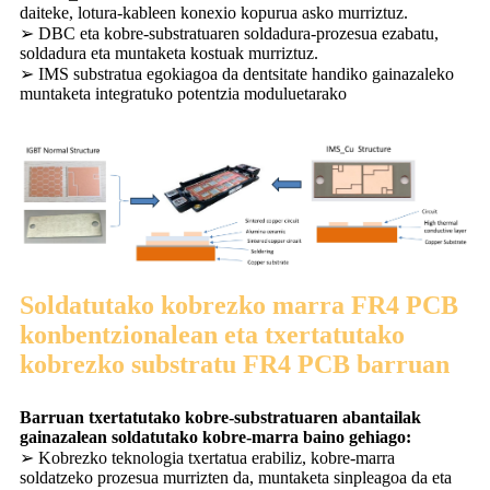
daiteke, lotura-kableen konexio kopurua asko murriztuz.
➢ DBC eta kobre-substratuaren soldadura-prozesua ezabatu,
soldadura eta muntaketa kostuak murriztuz.
➢ IMS substratua egokiagoa da dentsitate handiko gainazaleko
muntaketa integratuko potentzia moduluetarako
Soldatutako kobrezko marra FR4 PCB
konbentzionalean eta txertatutako
kobrezko substratu FR4 PCB barruan
Barruan txertatutako kobre-substratuaren abantailak
gainazalean soldatutako kobre-marra baino gehiago:
➢ Kobrezko teknologia txertatua erabiliz, kobre-marra
soldatzeko prozesua murrizten da, muntaketa sinpleagoa da eta