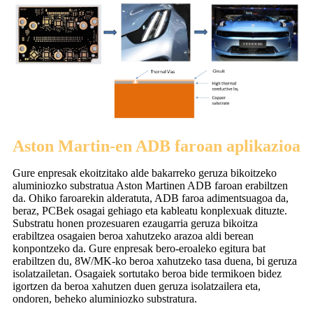
Aston Martin-en ADB faroan aplikazioa
Gure enpresak ekoitzitako alde bakarreko geruza bikoitzeko
aluminiozko substratua Aston Martinen ADB faroan erabiltzen
da. Ohiko faroarekin alderatuta, ADB faroa adimentsuagoa da,
beraz, PCBek osagai gehiago eta kableatu konplexuak dituzte.
Substratu honen prozesuaren ezaugarria geruza bikoitza
erabiltzea osagaien beroa xahutzeko arazoa aldi berean
konpontzeko da. Gure enpresak bero-eroaleko egitura bat
erabiltzen du, 8W/MK-ko beroa xahutzeko tasa duena, bi geruza
isolatzailetan. Osagaiek sortutako beroa bide termikoen bidez
igortzen da beroa xahutzen duen geruza isolatzailera eta,
ondoren, beheko aluminiozko substratura.