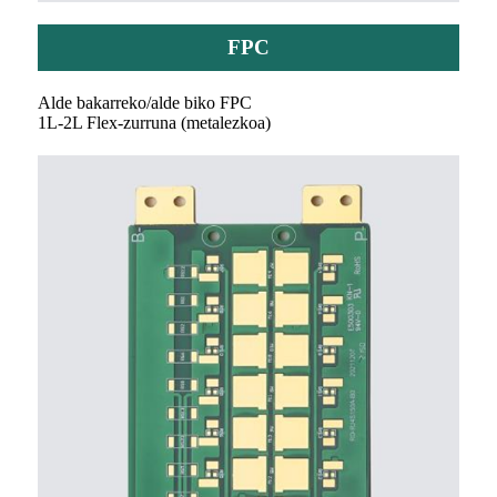
FPC
Alde bakarreko/alde biko FPC
1L-2L Flex-zurruna (metalezkoa)