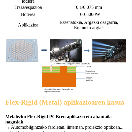
lodiera
Traza/espazioa
0,1/0,075 mm
Boterea
100-5000W
Eszenatokia, Argazki osagarria,
Aplikazioa
Eremuko argiak
Flex-Rigid (Metal) aplikazioaren kasua
Metalezko Flex-Rigid PCBren aplikazio eta abantaila
nagusiak
→ Automobilgintzako faroletan, linternan, proiekzio optikoan...