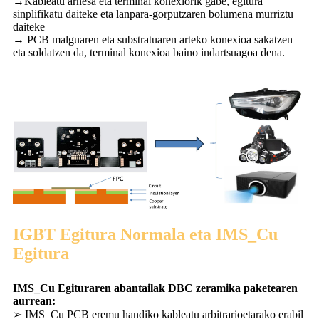
→Kableatu arnesa eta terminal konexiorik gabe, egitura
sinplifikatu daiteke eta lanpara-gorputzaren bolumena murriztu
daiteke
→ PCB malguaren eta substratuaren arteko konexioa sakatzen
eta soldatzen da, terminal konexioa baino indartsuagoa dena.
IGBT Egitura Normala eta IMS_Cu
Egitura
IMS_Cu Egituraren abantailak DBC zeramika paketearen
aurrean:
➢ IMS_Cu PCB eremu handiko kableatu arbitrarioetarako erabil