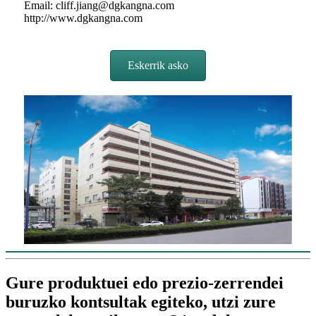
Email: cliff.jiang@dgkangna.com
http://www.dgkangna.com
Eskerrik asko
Gure produktuei edo prezio-zerrendei
buruzko kontsultak egiteko, utzi zure