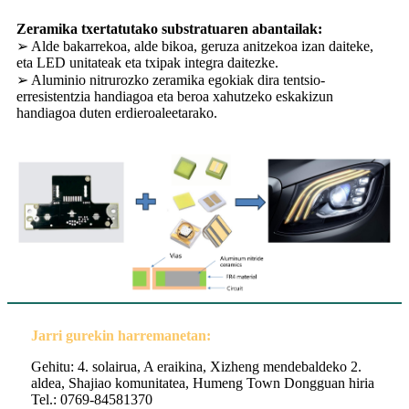
Zeramika txertatutako substratuaren abantailak:
➢ Alde bakarrekoa, alde bikoa, geruza anitzekoa izan daiteke,
eta LED unitateak eta txipak integra daitezke.
➢ Aluminio nitrurozko zeramika egokiak dira tentsio-
erresistentzia handiagoa eta beroa xahutzeko eskakizun
handiagoa duten erdieroaleetarako.
Jarri gurekin harremanetan:
Gehitu: 4. solairua, A eraikina, Xizheng mendebaldeko 2.
aldea, Shajiao komunitatea, Humeng Town Dongguan hiria
Tel.: 0769-84581370