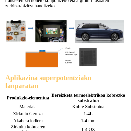
transferentzia hobeto konpontzeko eta argi-iturri osoaren
zerbitzu-bizitza handitzeko.
Aplikazioa superpotentziako
lanparatan
Bereizketa termoelektrikoa kobrezko
Produkzio-elementua
substratua
Materiala
Kobre Substratua
Zirkuitu Geruza
1-4L
Akabera lodiera
1-4 mm
Zirkuitu kobrearen
1-4 OZ