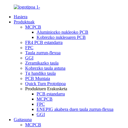
Hasiera
Produktuak
MCPCB
Aluminiozko nukleoko PCB
Kobrezko nukleoaren PCB
FR4 PCB estandarra
FPC
Taula zurrun-flexua
GGI
Zeramikazko taula
Kobrezko taula astuna
Tg handiko taula
PCB Muntaia
Quick Turn Prototipoa
Produktuen Erakusketa
PCB estandarra
MCPCB
FPC
ENEPIG akabera duen taula zurrun-flexua
GGI
Gaitasuna
MCPCB