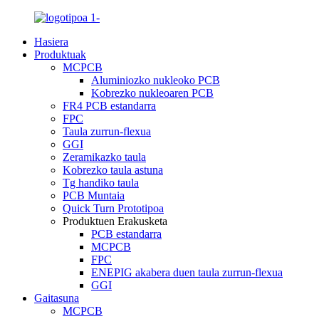
Hasiera
Produktuak
MCPCB
Aluminiozko nukleoko PCB
Kobrezko nukleoaren PCB
FR4 PCB estandarra
FPC
Taula zurrun-flexua
GGI
Zeramikazko taula
Kobrezko taula astuna
Tg handiko taula
PCB Muntaia
Quick Turn Prototipoa
Produktuen Erakusketa
PCB estandarra
MCPCB
FPC
ENEPIG akabera duen taula zurrun-flexua
GGI
Gaitasuna
MCPCB