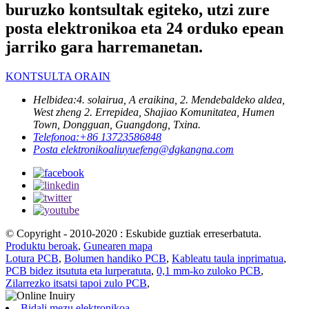
buruzko kontsultak egiteko, utzi zure
posta elektronikoa eta 24 orduko epean
jarriko gara harremanetan.
KONTSULTA ORAIN
Helbidea:
4. solairua, A eraikina, 2. Mendebaldeko aldea,
West zheng 2. Errepidea, Shajiao Komunitatea, Humen
Town, Dongguan, Guangdong, Txina.
Telefonoa:
+86 13723586848
Posta elektronikoa
liuyuefeng@dgkangna.com
© Copyright - 2010-2020 : Eskubide guztiak erreserbatuta.
Produktu beroak
,
Gunearen mapa
Lotura PCB
,
Bolumen handiko PCB
,
Kableatu taula inprimatua
,
PCB bidez itsututa eta lurperatuta
,
0,1 mm-ko zuloko PCB
,
Zilarrezko itsatsi tapoi zulo PCB
,
Bidali mezu elektronikoa