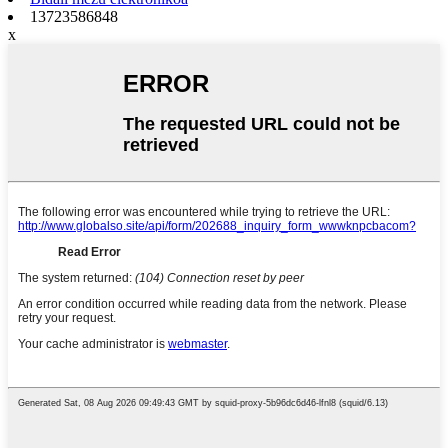
13723586848
x