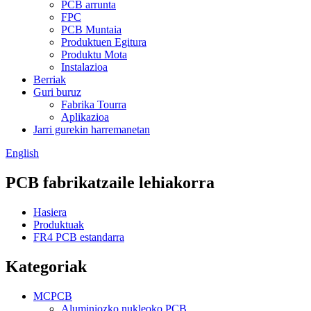
PCB arrunta
FPC
PCB Muntaia
Produktuen Egitura
Produktu Mota
Instalazioa
Berriak
Guri buruz
Fabrika Tourra
Aplikazioa
Jarri gurekin harremanetan
English
PCB fabrikatzaile lehiakorra
Hasiera
Produktuak
FR4 PCB estandarra
Kategoriak
MCPCB
Aluminiozko nukleoko PCB