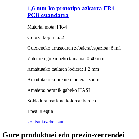
1,6 mm-ko prototipo azkarra FR4
PCB estandarra
Material mota: FR-4
Geruza kopurua: 2
Gutxieneko arrastoaren zabalera/espazioa: 6 mil
Zuloaren gutxieneko tamaina: 0,40 mm
Amaitutako taularen lodiera: 1,2 mm
Amaitutako kobrearen lodiera: 35um
Amaiera: berunik gabeko HASL
Soldadura maskara kolorea: berdea
Epea: 8 egun
kontsulta
xehetasuna
Gure produktuei edo prezio-zerrendei