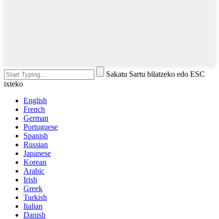
Sakatu Sartu bilatzeko edo ESC
ixteko
English
French
German
Portuguese
Spanish
Russian
Japanese
Korean
Arabic
Irish
Greek
Turkish
Italian
Danish