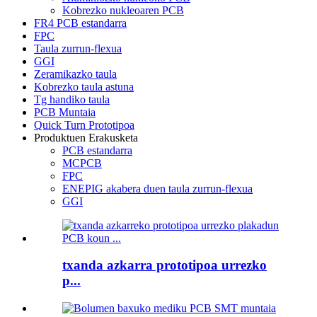
Kobrezko nukleoaren PCB
FR4 PCB estandarra
FPC
Taula zurrun-flexua
GGI
Zeramikazko taula
Kobrezko taula astuna
Tg handiko taula
PCB Muntaia
Quick Turn Prototipoa
Produktuen Erakusketa
PCB estandarra
MCPCB
FPC
ENEPIG akabera duen taula zurrun-flexua
GGI
txanda azkarra prototipoa urrezko
p...