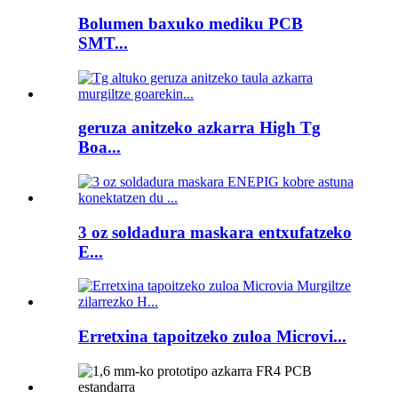
Bolumen baxuko mediku PCB
SMT...
geruza anitzeko azkarra High Tg
Boa...
3 oz soldadura maskara entxufatzeko
E...
Erretxina tapoitzeko zuloa Microvi...