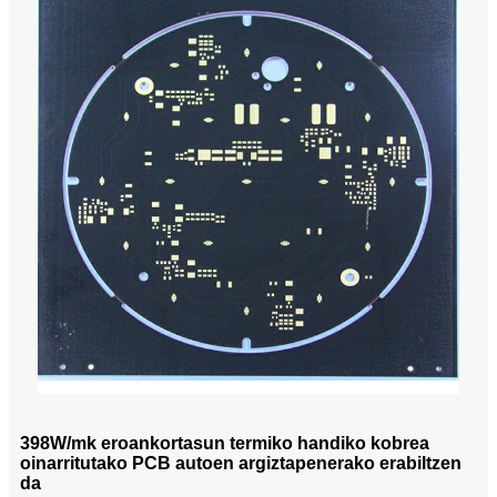
398W/mk eroankortasun termiko handiko kobrea
oinarritutako PCB autoen argiztapenerako erabiltzen
da