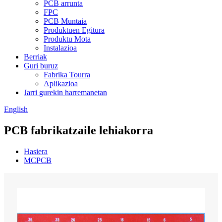
PCB arrunta
FPC
PCB Muntaia
Produktuen Egitura
Produktu Mota
Instalazioa
Berriak
Guri buruz
Fabrika Tourra
Aplikazioa
Jarri gurekin harremanetan
English
PCB fabrikatzaile lehiakorra
Hasiera
MCPCB