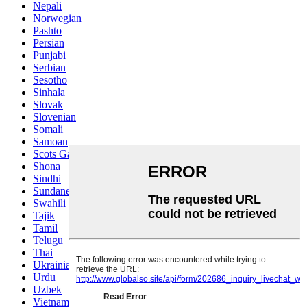
Nepali
Norwegian
Pashto
Persian
Punjabi
Serbian
Sesotho
Sinhala
Slovak
Slovenian
Somali
Samoan
Scots Gaelic
Shona
Sindhi
Sundanese
Swahili
Tajik
Tamil
Telugu
Thai
Ukrainian
Urdu
Uzbek
Vietnamese