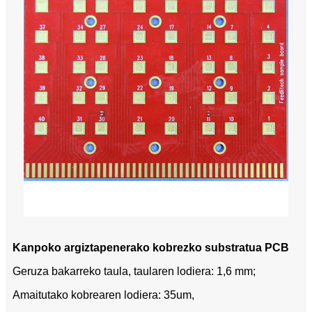
Kanpoko argiztapenerako kobrezko substratua PCB
Geruza bakarreko taula, taularen lodiera: 1,6 mm;
Amaitutako kobrearen lodiera: 35um,