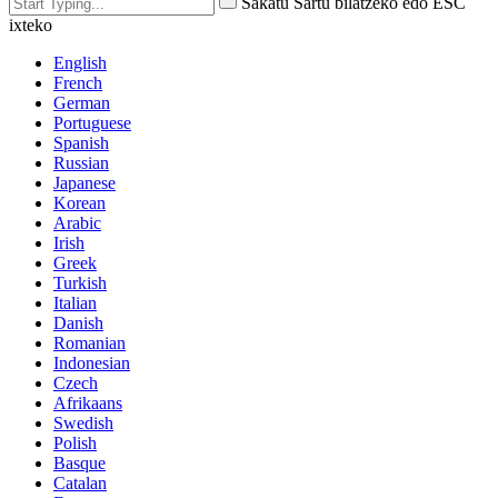
Sakatu Sartu bilatzeko edo ESC
ixteko
English
French
German
Portuguese
Spanish
Russian
Japanese
Korean
Arabic
Irish
Greek
Turkish
Italian
Danish
Romanian
Indonesian
Czech
Afrikaans
Swedish
Polish
Basque
Catalan