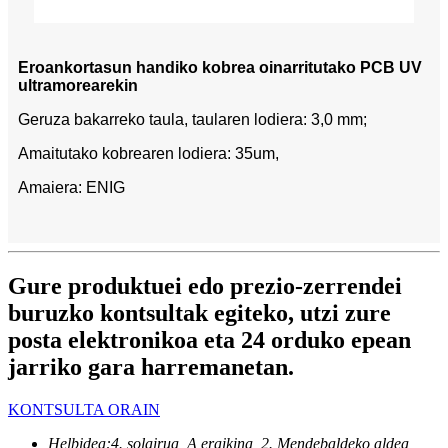
Eroankortasun handiko kobrea oinarritutako PCB UV
ultramorearekin
Geruza bakarreko taula, taularen lodiera: 3,0 mm;
Amaitutako kobrearen lodiera: 35um,
Amaiera: ENIG
Gure produktuei edo prezio-zerrendei
buruzko kontsultak egiteko, utzi zure
posta elektronikoa eta 24 orduko epean
jarriko gara harremanetan.
KONTSULTA ORAIN
Helbidea:
4. solairua, A eraikina, 2. Mendebaldeko aldea,