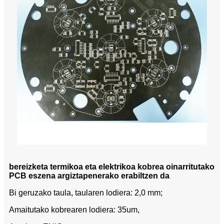
bereizketa termikoa eta elektrikoa kobrea oinarritutako
PCB eszena argiztapenerako erabiltzen da
Bi geruzako taula, taularen lodiera: 2,0 mm;
Amaitutako kobrearen lodiera: 35um,