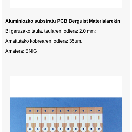
Aluminiozko substratu PCB Berguist Materialarekin
Bi geruzako taula, taularen lodiera: 2,0 mm;
Amaitutako kobrearen lodiera: 35um,
Amaiera: ENIG