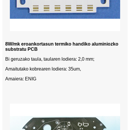
8W/mk eroankortasun termiko handiko aluminiozko
substratu PCB
Bi geruzako taula, taularen lodiera: 2,0 mm;
Amaitutako kobrearen lodiera: 35um,
Amaiera: ENIG