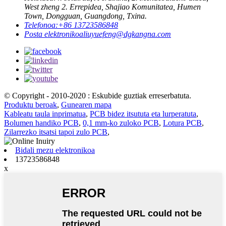
West zheng 2. Errepidea, Shajiao Komunitatea, Humen
Town, Dongguan, Guangdong, Txina.
Telefonoa:
+86 13723586848
Posta elektronikoa
liuyuefeng@dgkangna.com
© Copyright - 2010-2020 : Eskubide guztiak erreserbatuta.
Produktu beroak
,
Gunearen mapa
Kableatu taula inprimatua
,
PCB bidez itsututa eta lurperatuta
,
Bolumen handiko PCB
,
0,1 mm-ko zuloko PCB
,
Lotura PCB
,
Zilarrezko itsatsi tapoi zulo PCB
,
Bidali mezu elektronikoa
13723586848
x