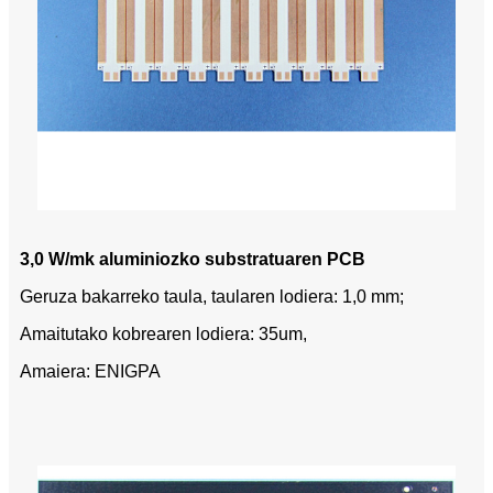
3,0 W/mk aluminiozko substratuaren PCB
Geruza bakarreko taula, taularen lodiera: 1,0 mm;
Amaitutako kobrearen lodiera: 35um,
Amaiera: ENIGPA