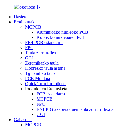
Hasiera
Produktuak
MCPCB
Aluminiozko nukleoko PCB
Kobrezko nukleoaren PCB
FR4 PCB estandarra
FPC
Taula zurrun-flexua
GGI
Zeramikazko taula
Kobrezko taula astuna
Tg handiko taula
PCB Muntaia
Quick Turn Prototipoa
Produktuen Erakusketa
PCB estandarra
MCPCB
FPC
ENEPIG akabera duen taula zurrun-flexua
GGI
Gaitasuna
MCPCB